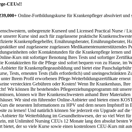
lege-CEUs!!
239,000+
Online-Fortbildungskurse für Krankenpfleger absolviert und
nschwestern, unbegrenzte Kurseed und Licensed Practical Nurse / Li
e unserer Kurse sind auch für zugelassene praktische Krankenschweste
fizierte Krankenpflegehelfer, Ernährungsberater, Ernährungsberater, 
gspraktiker und zugelassene zugelassen Medikamentenunterstützendes P
dungseinheiten oder Kontaktstunden für die Krankenpflege lernen und 
ine-Kurs mit sofortiger Benotung Ihres Tests und sofortiger Zertifika
 Die Kontaktzeiten für die Pflege sind sofort bequem von zu Hause, im
-Anbieter für Krankenpflegeausbildung und bietet eine Pauschalgebühr
se, Tests, erneuten Tests (falls erforderlich) und uneingeschränkten Zu
 unter Ihrem Profil erworbenen Pflege-Weiterbildungszertifikate erneut
bt keine versteckten Gebühren oder Kosten! Wenn Ihr Krankenhaus, Ihr
racht! Wir können Ihr bestehendes Pflegeerziehungsprogramm mit unse
 müssen, können wir Ihre Krankenschwestern anhand Ihrer Materialien te
enhäuser. Wir sind ein führender Online-Anbieter und bieten einen 
hen Kurs die neuesten Informationen zu HPV und dem neuen Impfstoff 
bsite zu lernen! Und natürlich können Sie jederzeit ein Upgrade auf die
-Anbieter für Weiterbildung im Gesundheitswesen, der so viel Wert fü
arin, mit Unlimited Nursing CEUs 12 Monate lang den absolut besten W
 bietet, der so viele Kurse sowie einen kostenlosen CEU-Kurs mit auto