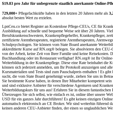
$19.83 pro Jahr für unbegrenzte staatlich anerkannte Online-Pf
729,000+
Pflegefachkräfte haben in den letzten 20 Jahren mehr als
3,
absolut besten Wert zu erzielen.
LpnCeu.co bietet Register
an Kostenlose Pflege-CEUs, CE für Kranke
Ausbildung auf schnelle und bequeme Weise seit über 20 Jahren. Viel
Berufskrankenschwestern, Krankenpflegehelfer, Krankenpfleger, zerti
zertifizierte Atemtherapeuten, registrierte Atemtherapeuten, Atemwe
Schulpsychologen. Sie können vom State Board anerkannte Weiterbil
akkreditierte Kurse auf RN.org® belegen. Sie absolvieren den CEU-Onl
von der Arbeit, keine Zeit von Ihrer Familie und keine Reisekosten.
Buchhandlung oder im Restaurant verfügbar! RN.org® ist Ihr Online
Weiterbildung in der Krankenpflege. Diese eine Rate beinhaltet die Kur
können sich jederzeit anmelden, um Ihr Protokoll anzuzeigen und alle
Kursmaterialien und Tests sind zum Pauschalpreis enthalten ! Es gi
sucht, die vom State Board genehmigt wurde, ziehen Sie uns in Bet
Sie bestimmte Kurse haben, in denen Ihre Mitarbeiter kompetent sein
und sind exklusive Anbieter für verschiedene Agenturen und Krank
Weiterbildungskurs für uns aus! Erfahren Sie in diesem fantastisc
Überzeugen Sie sich selbst, wie einfach es ist, online über unsere We
USD für ein ganzes Jahr durchführen! Es gibt keinen einzigen Online
automatisch elektronisch an CE Broker. Wir sind weiterhin führend d
keinen anderen CEU-Anbieter finden, der einen so unglaublichen Wert