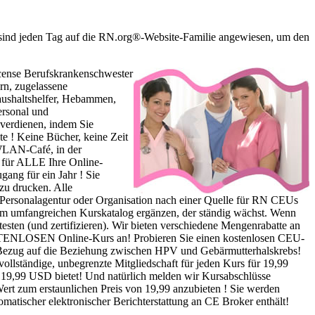
 sind jeden Tag auf die RN.org®-Website-Familie angewiesen, um den
cense Berufskrankenschwester
rn, zugelassene
Haushaltshelfer, Hebammen,
ersonal und
verdienen, indem Sie
te ! Keine Bücher, keine Zeit
 WLAN-Café, in der
 für ALLE Ihre Online-
gang für ein Jahr ! Sie
 zu drucken. Alle
e Personalagentur oder Organisation nach einer Quelle für RN CEUs
rem umfangreichen Kurskatalog ergänzen, der ständig wächst. Wenn
sten (und zertifizieren). Wir bieten verschiedene Mengenrabatte an
KOSTENLOSEN Online-Kurs an! Probieren Sie einen kostenlosen CEU-
in Bezug auf die Beziehung zwischen HPV und Gebärmutterhalskrebs!
 vollständige, unbegrenzte Mitgliedschaft für jeden Kurs für 19,99
r 19,99 USD bietet! Und natürlich melden wir Kursabschlüsse
ert zum erstaunlichen Preis von 19,99 anzubieten ! Sie werden
matischer elektronischer Berichterstattung an CE Broker enthält!