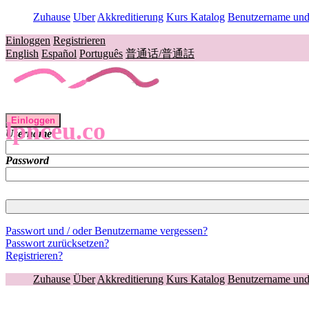
Zuhause
Uber
Akkreditierung
Kurs Katalog
Benutzername und 
Einloggen
Registrieren
English
Español
Português
普通话/普通話
Einloggen
lpnceu.co
Username
Password
Passwort und / oder Benutzername vergessen?
Passwort zurücksetzen?
Registrieren?
Zuhause
Über
Akkreditierung
Kurs Katalog
Benutzername und 